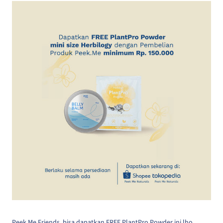
Peek.Me Friends, bisa dapatkan FREE PlantPro Powder ini lho,